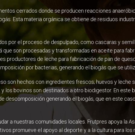
entos cerrados donde se producen reacciones anaeróbica
ogás. Esta materia orgánica se obtiene de residuos indust
dos por el proceso de despulpado, como cascaras y semilla
á que son procesadas y transformadas en aceite para fab
es productores de leche para fabricación de pan de queso
posición por bacterias, generando el biogás que se utiliz
so son hechos con ingredientes frescos; huevos y leche s
 y los bovinos son destinados a otro biodigestor. En este b
e descomposición generando el biogás, que en este caso s
ar a nuestras comunidades locales. Frutpres apoya la A
ivos promueve el apoyo al deporte y a la cultura para los 